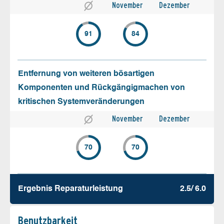
November
Dezember
91
84
Entfernung von weiteren bösartigen
Komponenten und Rückgängigmachen von
kritischen Systemveränderungen
November
Dezember
70
70
Ergebnis Reparatur­leistung
2.5/ 6.0
Benutz­barkeit