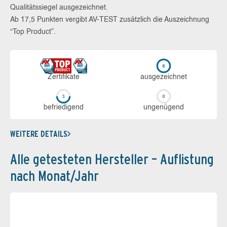
Qualitätssiegel ausgezeichnet.
Ab 17,5 Punkten vergibt AV-TEST zusätzlich die Auszeichnung
“Top Product”.
Zerti­fikate
aus­ge­zeich­net
be­frie­di­gend
un­ge­nü­gend
WEITERE DETAILS
Alle getesteten Hersteller – Auflistung
nach Monat/Jahr