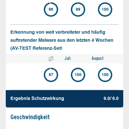
96
99
100
Erkennung von weit verbreiteter und häufig
auftretender Malware aus den letzten 4 Wochen
(AV-TEST Referenz-Set)
Juli
August
97
100
100
Ergebnis Schutz­wirkung
6.0/ 6.0
Geschw­indigkeit