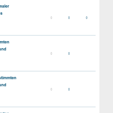
maler
es
0
0
0
mmten
 und
0
0
stimmten
 und
0
0