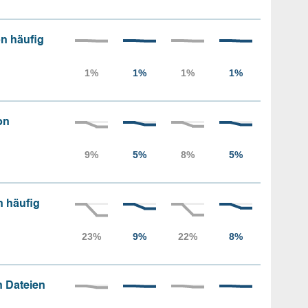
n häufig
on
n häufig
 Dateien