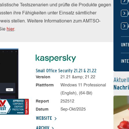
alistische Testszenarien und prüfte die Produkte gegen
sten ihre Fähigkeiten unter Einsatz sämtlicher
weis stellen. Weitere Informationen zum AMTSO-
 Sie
hier
.
UNT
INTE
Small Office Security 21.21 & 21.22
Version
21.21 &amp; 21.22
Aktuel
Plattform
Windows 11 Professional
Nachr
(English), (64-Bit)
Report
252512
Datum
Sep-Okt/2025
WEBSITE
ARCHIV