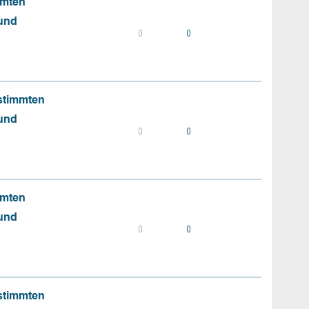
mmten
 und
0
0
stimmten
 und
0
0
mmten
 und
0
0
stimmten