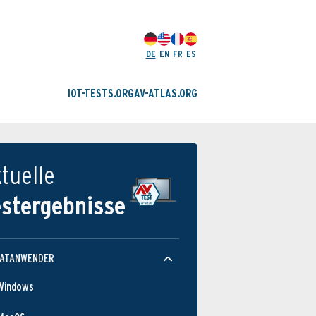
DE
EN
FR
ES
IOT-TESTS.ORG
AV-ATLAS.ORG
tuelle
estergebnisse
VATANWENDER
Windows