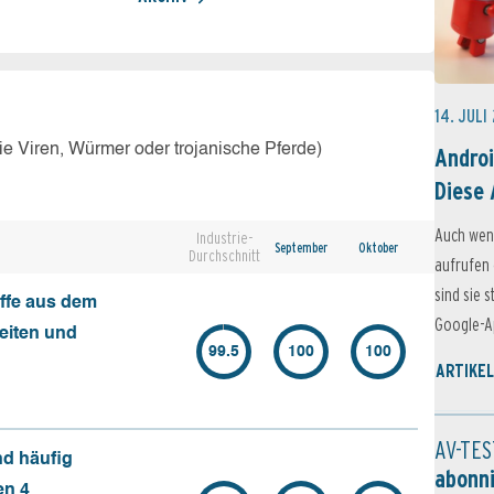
14. JULI
e Viren, Würmer oder trojanische Pferde)
Androi
Diese 
Auch wen
Industrie-
September
Oktober
Durchschnitt
aufrufen 
sind sie 
ffe aus dem
Google-Ap
seiten und
99.5
100
100
ARTIKEL
AV-TES
nd häufig
abonn
en 4