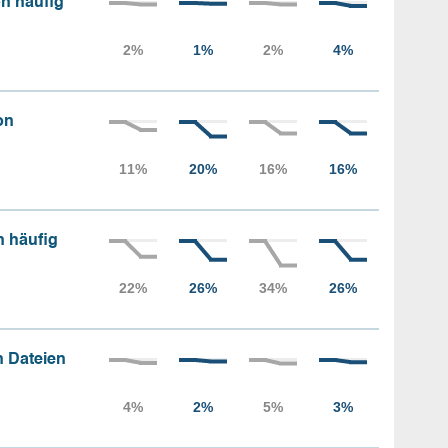
n häufig
on
n häufig
 Dateien