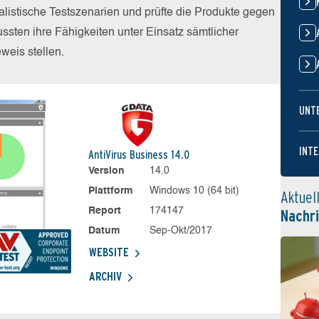
alistische Testszenarien und prüfte die Produkte gegen
sten ihre Fähigkeiten unter Einsatz sämtlicher
eis stellen.
UNT
INTE
AntiVirus Business 14.0
Version
14.0
Plattform
Windows 10 (64 bit)
Aktuel
Report
174147
Nachr
Datum
Sep-Okt/2017
WEBSITE
ARCHIV