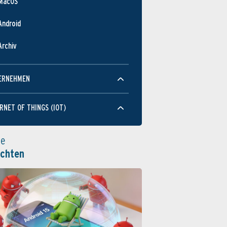
MacOS
Android
Archiv
ERNEHMEN
RNET OF THINGS (IOT)
le
ichten