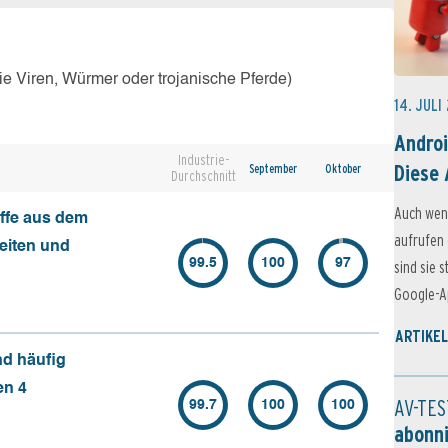
e Viren, Würmer oder trojanische Pferde)
14. JULI
Androi
Industrie-
Diese 
September
Oktober
Durchschnitt
Auch wen
ffe aus dem
aufrufen 
seiten und
99.5
100
97
sind sie 
Google-Ap
ARTIKEL
nd häufig
en 4
AV-TES
99.7
100
100
abonn