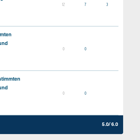
12
7
3
mmten
 und
0
0
stimmten
 und
0
0
5.0/ 6.0