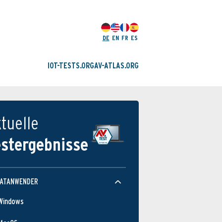
DE
EN
FR
ES
IOT-TESTS.ORG
AV-ATLAS.ORG
tuelle
estergebnisse
VATANWENDER
Windows