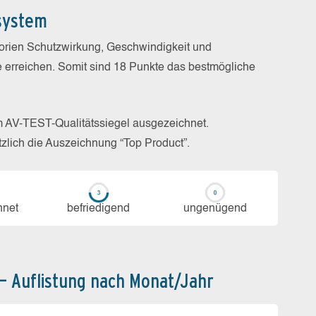
system
gorien Schutzwirkung, Geschwindigkeit und
e erreichen. Somit sind 18 Punkte das bestmögliche
m AV-TEST-Qualitätssiegel ausgezeichnet.
zlich die Auszeichnung “Top Product”.
h­net
be­frie­di­gend
un­ge­nü­gend
 – Auflistung nach Monat/Jahr