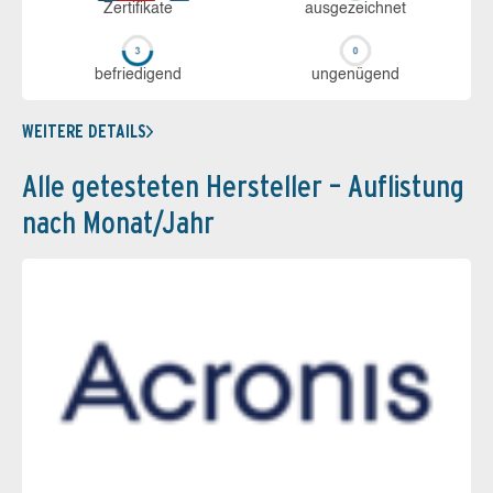
Zerti­fikate
aus­ge­zeich­net
be­frie­di­gend
un­ge­nü­gend
WEITERE DETAILS
Alle getesteten Hersteller – Auflistung
nach Monat/Jahr