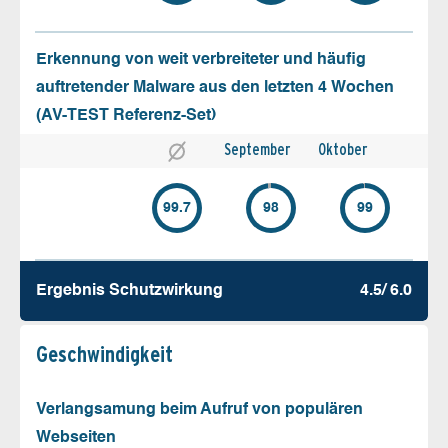
Erkennung von weit verbreiteter und häufig
auftretender Malware aus den letzten 4 Wochen
(AV-TEST Referenz-Set)
September
Oktober
99.7
98
99
Ergebnis Schutz­wirkung
4.5/ 6.0
Geschw­indigkeit
Verlangsamung beim Aufruf von populären
Webseiten