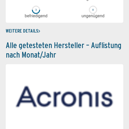
be­frie­di­gend
un­ge­nü­gend
WEITERE DETAILS
Alle getesteten Hersteller – Auflistung
nach Monat/Jahr