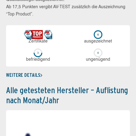
Ab 17,5 Punkten vergibt AV-TEST zusätzlich die Auszeichnung
“Top Product”.
Zerti­fikate
aus­ge­zeich­net
be­frie­di­gend
un­ge­nü­gend
WEITERE DETAILS
Alle getesteten Hersteller – Auflistung
nach Monat/Jahr