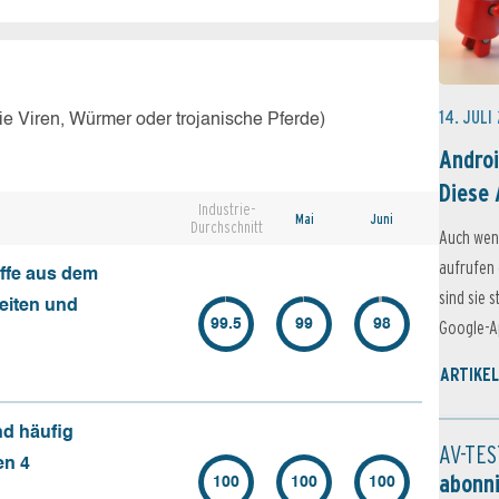
14. JULI
e Viren, Würmer oder trojanische Pferde)
Androi
Diese 
Industrie-
Mai
Juni
Durchschnitt
Auch wen
aufrufen 
ffe aus dem
sind sie 
seiten und
99.5
99
98
Google-Ap
ARTIKEL
nd häufig
AV-TES
en 4
abonn
100
100
100