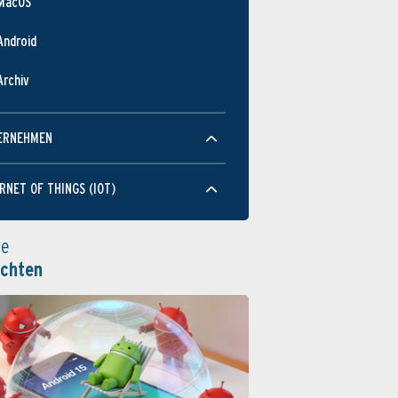
MacOS
Android
Archiv
ERNEHMEN
RNET OF THINGS (IOT)
le
ichten