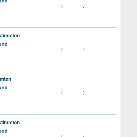
 und
0
0
stimmten
 und
0
0
mmten
 und
0
0
stimmten
 und
0
2