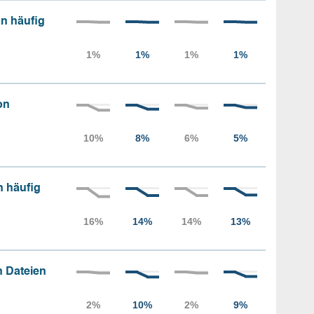
n häufig
on
n häufig
 Dateien