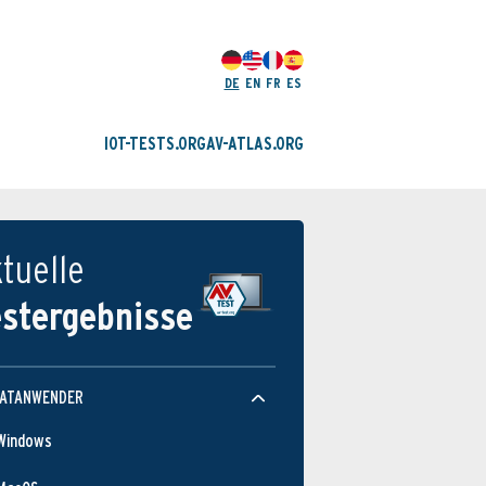
DE
EN
FR
ES
IOT-TESTS.ORG
AV-ATLAS.ORG
tuelle
estergebnisse
VATANWENDER
Windows