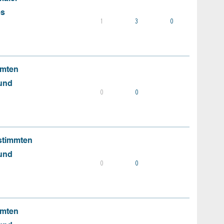
es
1
3
0
mmten
 und
0
0
stimmten
 und
0
0
mmten