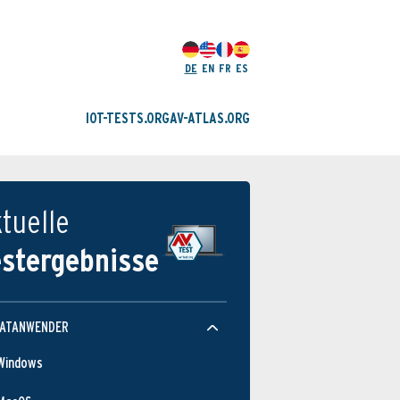
DE
EN
FR
ES
IOT-TESTS.ORG
AV-ATLAS.ORG
tuelle
estergebnisse
VATANWENDER
Windows