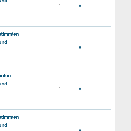
 und
0
0
stimmten
 und
0
0
mmten
 und
0
0
stimmten
 und
0
0