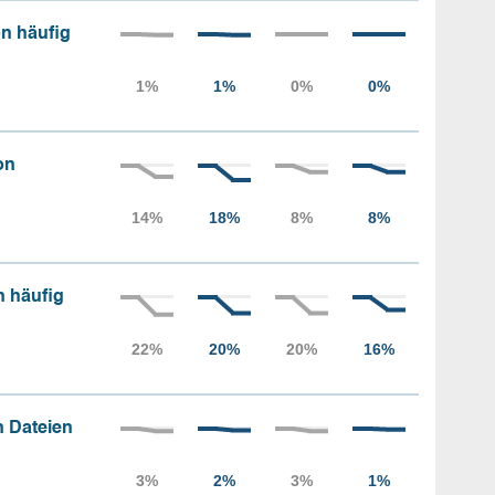
n häufig
on
n häufig
 Dateien