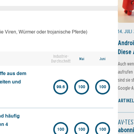
14. JULI
e Viren, Würmer oder trojanische Pferde)
Androi
Diese 
Industrie-
Mai
Juni
Durchschnitt
Auch wen
aufrufen 
ffe aus dem
sind sie 
seiten und
99.6
100
100
Google-Ap
ARTIKEL
nd häufig
AV-TES
en 4
abonn
100
100
100