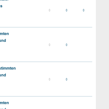
es
0
0
0
mmten
 und
0
0
stimmten
 und
0
0
mmten