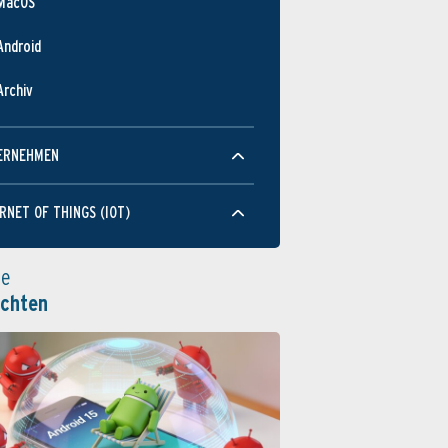
MacOS
Android
Archiv
ERNEHMEN
RNET OF THINGS (IOT)
le
ichten