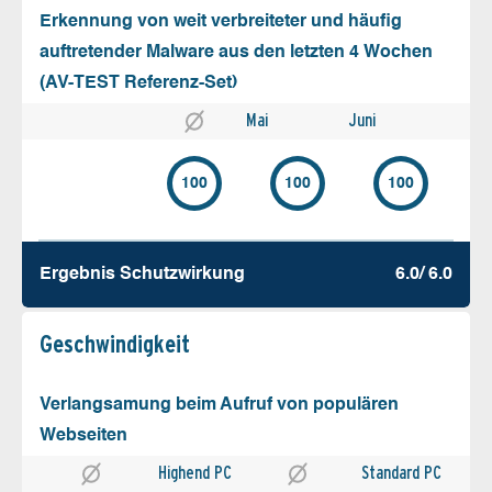
Erkennung von weit verbreiteter und häufig
auftretender Malware aus den letzten 4 Wochen
(AV-TEST Referenz-Set)
Mai
Juni
100
100
100
Ergebnis Schutz­wirkung
6.0/ 6.0
Geschw­indigkeit
Verlangsamung beim Aufruf von populären
Webseiten
Highend PC
Standard PC