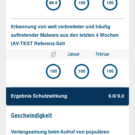
99.8
100
100
Erkennung von weit verbreiteter und häufig
auftretender Malware aus den letzten 4 Wochen
(AV-TEST Referenz-Set)
Januar
Februar
100
100
100
Ergebnis Schutz­wirkung
6.0/ 6.0
Geschw­indigkeit
Verlangsamung beim Aufruf von populären