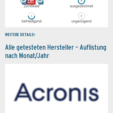
Zerti­fikate
aus­ge­zeich­net
be­frie­di­gend
un­ge­nü­gend
WEITERE DETAILS
Alle getesteten Hersteller – Auflistung
nach Monat/Jahr