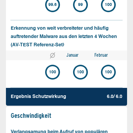
99.6
99
100
Erkennung von weit verbreiteter und häufig
auftretender Malware aus den letzten 4 Wochen
(AV-TEST Referenz-Set)
Januar
Februar
100
100
100
Ergebnis Schutz­wirkung
6.0/ 6.0
Geschw­indigkeit
Verlangsamung beim Aufruf von populären