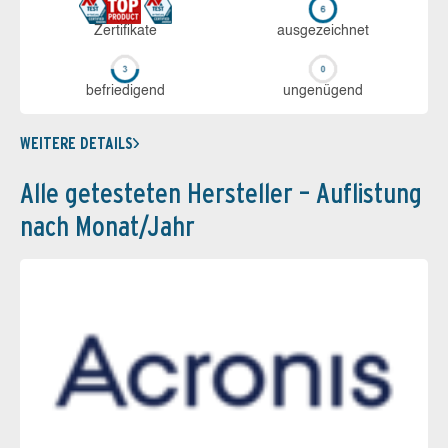
Zerti­fikate
aus­ge­zeich­net
be­frie­di­gend
un­ge­nü­gend
WEITERE DETAILS
Alle getesteten Hersteller – Auflistung
nach Monat/Jahr