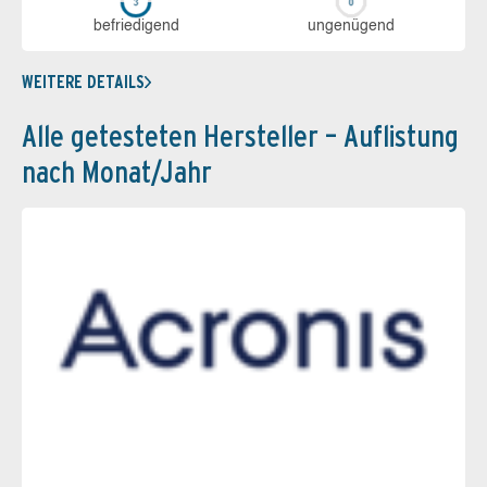
be­frie­di­gend
un­ge­nü­gend
WEITERE DETAILS
Alle getesteten Hersteller – Auflistung
nach Monat/Jahr