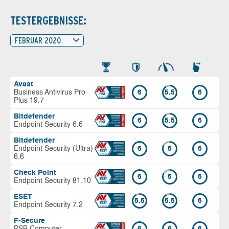
TESTERGEBNISSE:
FEBRUAR 2020
Avast
Business Antivirus Pro
6
5.5
6
Plus 19.7
Bitdefender
6
5.5
6
Endpoint Security 6.6
Bitdefender
Endpoint Security (Ultra)
6
5
6
6.6
Check Point
6
5
6
Endpoint Security 81.10
ESET
5.5
5.5
6
Endpoint Security 7.2
F-Secure
PSB Computer
6
6
6