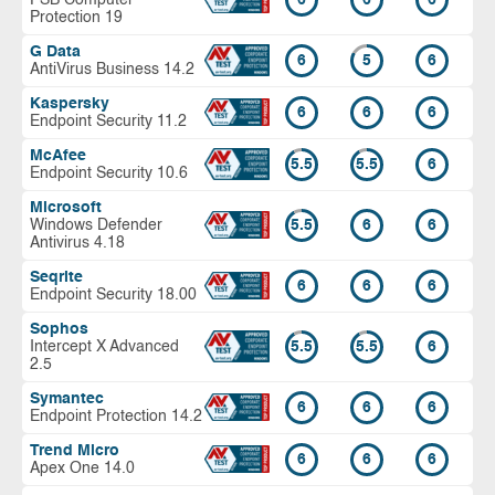
Protection 19
G Data
6
5
6
AntiVirus Business 14.2
Kaspersky
6
6
6
Endpoint Security 11.2
McAfee
5.5
5.5
6
Endpoint Security 10.6
Microsoft
Windows Defender
5.5
6
6
Antivirus 4.18
Seqrite
6
6
6
Endpoint Security 18.00
Sophos
Intercept X Advanced
5.5
5.5
6
2.5
Symantec
6
6
6
Endpoint Protection 14.2
Trend Micro
6
6
6
Apex One 14.0