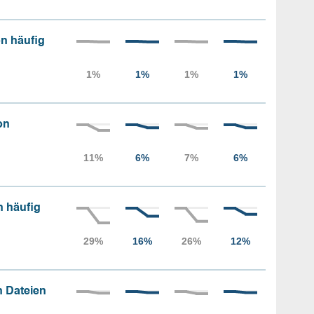
n häufig
on
n häufig
 Dateien