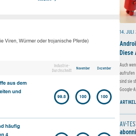
14. JULI
e Viren, Würmer oder trojanische Pferde)
Androi
Diese 
Auch wen
Industrie-
November
Dezember
Durchschnitt
aufrufen 
sind sie 
ffe aus dem
Google-Ap
seiten und
99.8
100
100
ARTIKEL
AV-TES
nd häufig
abonn
en 4