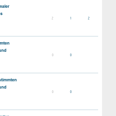
maler
es
2
1
2
mmten
 und
0
0
stimmten
 und
0
0