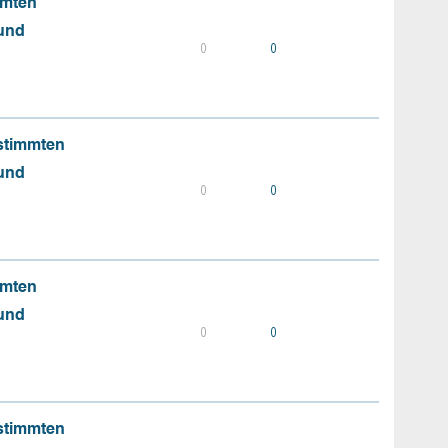
mmten
 und
0
0
stimmten
 und
0
0
mmten
 und
0
0
stimmten