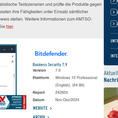
alistische Testszenarien und prüfte die Produkte gegen
sten ihre Fähigkeiten unter Einsatz sämtlicher
weis stellen. Weitere Informationen zum AMTSO-
 Sie
hier
.
UNT
INTE
Business Security 7.9
Version
7.9
Aktuel
Plattform
Windows 10 Professional
Nachr
(English), (64-Bit)
Report
242605
Datum
Nov-Dez/2024
WEBSITE
ARCHIV