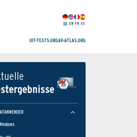
DE
EN
FR
ES
IOT-TESTS.ORG
AV-ATLAS.ORG
tuelle
estergebnisse
VATANWENDER
Windows