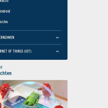
MacOS
Android
Archiv
ERNEHMEN
RNET OF THINGS (IOT)
le
ichten