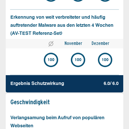
Erkennung von weit verbreiteter und häufig
auftretender Malware aus den letzten 4 Wochen
(AV-TEST Referenz-Set)
November
Dezember
100
100
100
Ergebnis Schutz­wirkung
6.0/ 6.0
Geschw­indigkeit
Verlangsamung beim Aufruf von populären
Webseiten