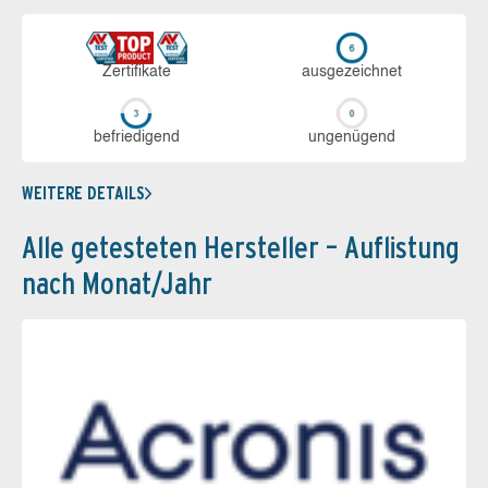
Zerti­fikate
aus­ge­zeich­net
be­frie­di­gend
un­ge­nü­gend
WEITERE DETAILS
Alle getesteten Hersteller – Auflistung
nach Monat/Jahr