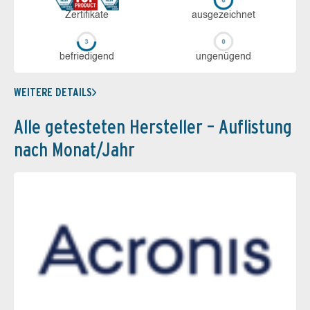
Zerti­fikate
aus­ge­zeich­net
be­frie­di­gend
un­ge­nü­gend
WEITERE DETAILS
Alle getesteten Hersteller – Auflistung
nach Monat/Jahr