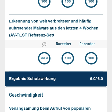
100
100
100
Erkennung von weit verbreiteter und häufig
auftretender Malware aus den letzten 4 Wochen
(AV-TEST Referenz-Set)
November
Dezember
99.9
100
100
Ergebnis Schutz­wirkung
6.0/ 6.0
Geschw­indigkeit
Verlangsamung beim Aufruf von populären