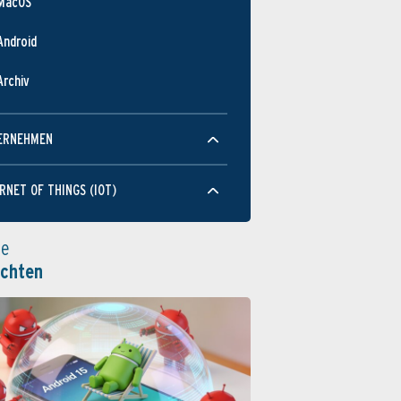
MacOS
Android
Archiv
ERNEHMEN
RNET OF THINGS (IOT)
le
ichten