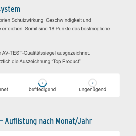
system
gorien Schutzwirkung, Geschwindigkeit und
e erreichen. Somit sind 18 Punkte das bestmögliche
m AV-TEST-Qualitätssiegel ausgezeichnet.
zlich die Auszeichnung “Top Product”.
h­net
be­frie­di­gend
un­ge­nü­gend
 – Auflistung nach Monat/Jahr