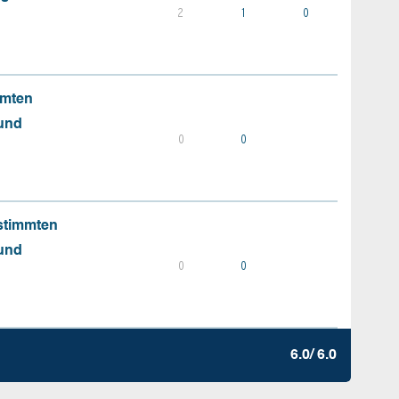
2
1
0
mmten
 und
0
0
stimmten
 und
0
0
6.0/ 6.0