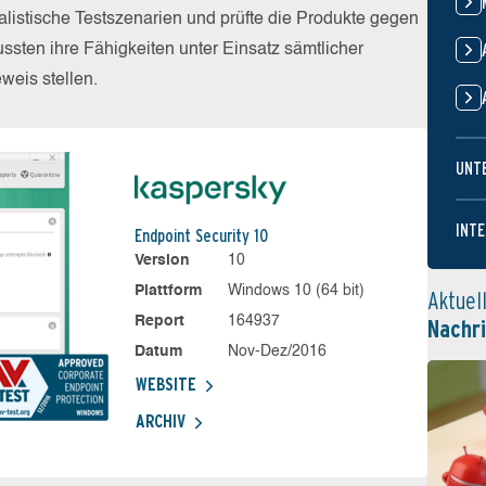
alistische Testszenarien und prüfte die Produkte gegen
sten ihre Fähigkeiten unter Einsatz sämtlicher
eis stellen.
UNT
INTE
Endpoint Security 10
Version
10
Plattform
Windows 10 (64 bit)
Aktuel
Report
164937
Nachr
Datum
Nov-Dez/2016
WEBSITE
ARCHIV