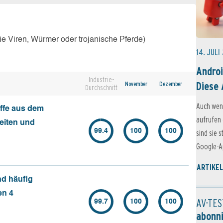
e Viren, Würmer oder trojanische Pferde)
14. JULI
Androi
Industrie-
Diese 
November
Dezember
Durchschnitt
Auch wen
ffe aus dem
aufrufen 
seiten und
99.4
100
100
sind sie 
Google-Ap
ARTIKEL
nd häufig
en 4
AV-TES
99.7
100
100
abonn