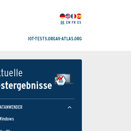
DE
EN
FR
ES
IOT-TESTS.ORG
AV-ATLAS.ORG
tuelle
estergebnisse
VATANWENDER
Windows