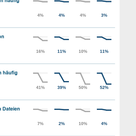
n häufig
on
n häufig
 Dateien