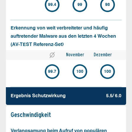
99.4
99
98
Erkennung von weit verbreiteter und häufig
auftretender Malware aus den letzten 4 Wochen
(AV-TEST Referenz-Set)
November
Dezember
99.7
100
100
Ergebnis Schutz­wirkung
5.5/ 6.0
Geschw­indigkeit
Verlangsamung beim Aufruf von populären