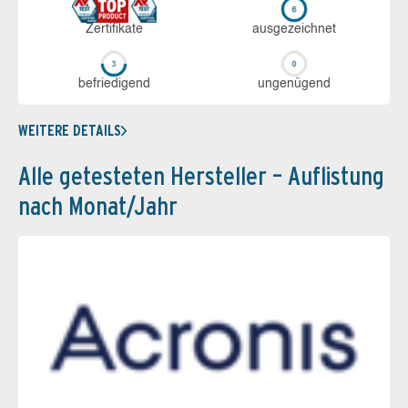
Zerti­fikate
aus­ge­zeich­net
be­frie­di­gend
un­ge­nü­gend
WEITERE DETAILS
Alle getesteten Hersteller – Auflistung
nach Monat/Jahr