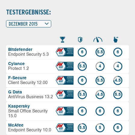
TESTERGEBNISSE:
DEZEMBER 2015
Bitdefender
6
5.5
6
Endpoint Security 5.3
Cylance
5.5
4
4
Protect 1.2
F-Secure
6
5.5
4.5
Client Security 12.00
G Data
5.5
4.5
5.5
AntiVirus Business 13.2
Kaspersky
Small Office Security
6
6
6
15.0
McAfee
5.5
5
6
Endpoint Security 10.0