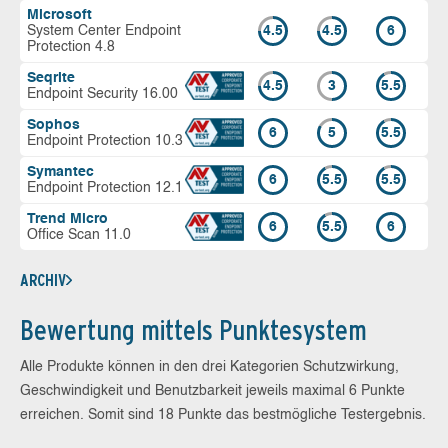
Microsoft
System Center Endpoint
4.5
4.5
6
Protection 4.8
Seqrite
4.5
3
5.5
Endpoint Security 16.00
Sophos
6
5
5.5
Endpoint Protection 10.3
Symantec
6
5.5
5.5
Endpoint Protection 12.1
Trend Micro
6
5.5
6
Office Scan 11.0
ARCHIV
Bewertung mittels Punktesystem
Alle Produkte können in den drei Kategorien Schutzwirkung,
Geschwindigkeit und Benutzbarkeit jeweils maximal 6 Punkte
erreichen. Somit sind 18 Punkte das bestmögliche Testergebnis.