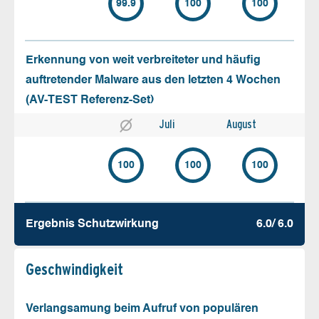
99.9
100
100
Erkennung von weit verbreiteter und häufig
auftretender Malware aus den letzten 4 Wochen
(AV-TEST Referenz-Set)
Juli
August
100
100
100
Ergebnis Schutz­wirkung
6.0/ 6.0
Geschw­indigkeit
Verlangsamung beim Aufruf von populären