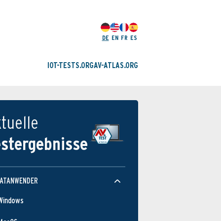
DE
EN
FR
ES
IOT-TESTS.ORG
AV-ATLAS.ORG
tuelle
estergebnisse
VATANWENDER
Windows