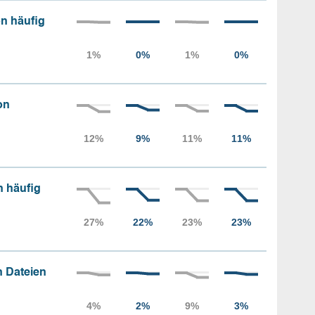
n häufig
on
n häufig
 Dateien