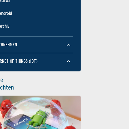
MacOS
Android
Archiv
ERNEHMEN
RNET OF THINGS (IOT)
le
ichten