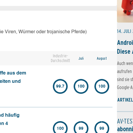
14. JULI
e Viren, Würmer oder trojanische Pferde)
Androi
Diese 
Industrie-
Juli
August
Durchschnitt
Auch wen
aufrufen 
ffe aus dem
sind sie 
seiten und
99.7
100
100
Google-Ap
ARTIKEL
nd häufig
AV-TES
en 4
abonn
100
99
99