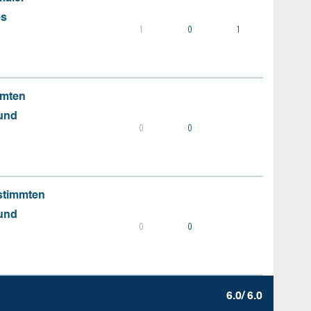
es
1
0
1
mmten
 und
0
0
stimmten
 und
0
0
6.0/ 6.0