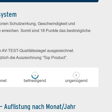
system
gorien Schutzwirkung, Geschwindigkeit und
e erreichen. Somit sind 18 Punkte das bestmögliche
m AV-TEST-Qualitätssiegel ausgezeichnet.
zlich die Auszeichnung “Top Product”.
h­net
be­frie­di­gend
un­ge­nü­gend
 – Auflistung nach Monat/Jahr