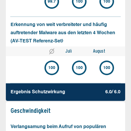
99.7
100
100
Erkennung von weit verbreiteter und häufig
auftretender Malware aus den letzten 4 Wochen
(AV-TEST Referenz-Set)
Juli
August
100
100
100
Ergebnis Schutz­wirkung
6.0/ 6.0
Geschw­indigkeit
Verlangsamung beim Aufruf von populären