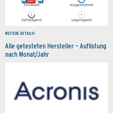
Zerti­fikate
aus­ge­zeich­net
be­frie­di­gend
un­ge­nü­gend
WEITERE DETAILS
Alle getesteten Hersteller – Auflistung
nach Monat/Jahr