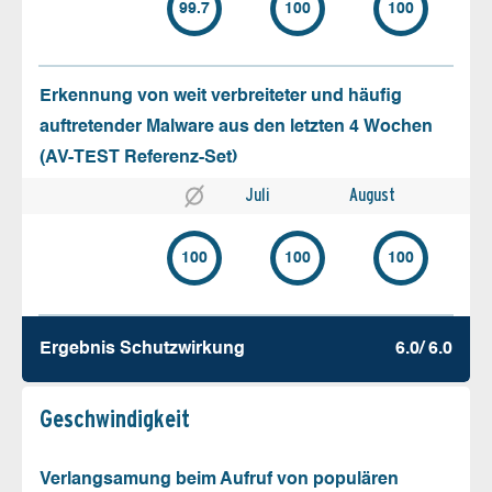
99.7
100
100
Erkennung von weit verbreiteter und häufig
auftretender Malware aus den letzten 4 Wochen
(AV-TEST Referenz-Set)
Juli
August
100
100
100
Ergebnis Schutz­wirkung
6.0/ 6.0
Geschw­indigkeit
Verlangsamung beim Aufruf von populären