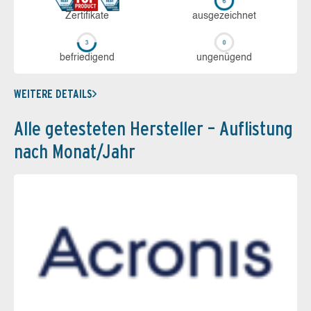
Zerti­fikate
aus­ge­zeich­net
be­frie­di­gend
un­ge­nü­gend
WEITERE DETAILS
Alle getesteten Hersteller – Auflistung
nach Monat/Jahr