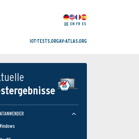
DE
EN
FR
ES
IOT-TESTS.ORG
AV-ATLAS.ORG
tuelle
estergebnisse
VATANWENDER
Windows