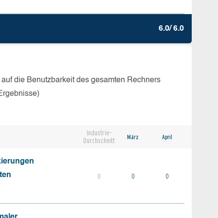
6.0/ 6.0
 auf die Benutzbarkeit des gesamten Rechners
Ergebnisse)
Industrie-
März
April
Durchschnitt
kierungen
ten
0
0
0
maler