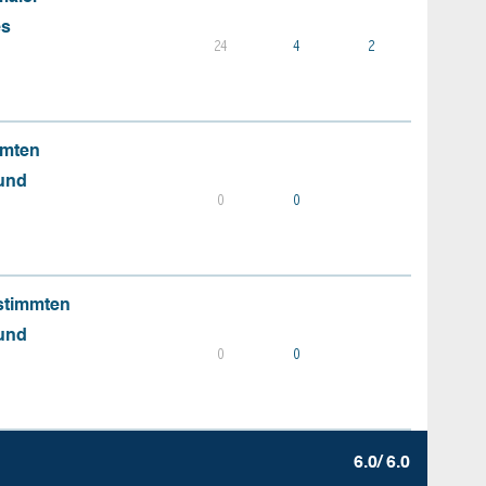
es
24
4
2
mmten
 und
0
0
stimmten
 und
0
0
6.0/ 6.0