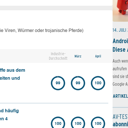
14. JULI
e Viren, Würmer oder trojanische Pferde)
Androi
Diese 
Industrie-
März
April
Durchschnitt
Auch wen
aufrufen 
ffe aus dem
sind sie 
seiten und
99
99
100
Google-Ap
ARTIKEL
nd häufig
AV-TES
en 4
abonn
100
100
100