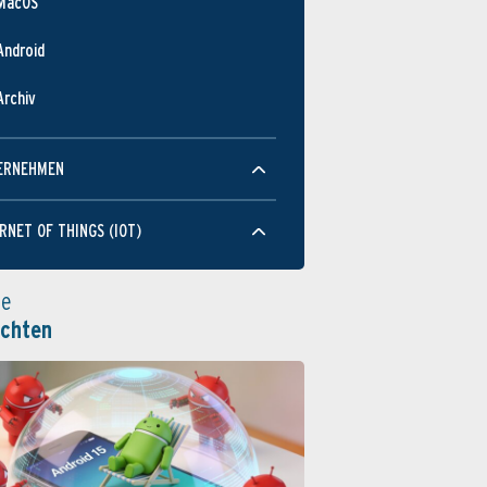
MacOS
Android
Archiv
ERNEHMEN
RNET OF THINGS (IOT)
le
ichten