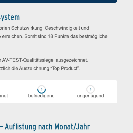
system
gorien Schutzwirkung, Geschwindigkeit und
e erreichen. Somit sind 18 Punkte das bestmögliche
m AV-TEST-Qualitätssiegel ausgezeichnet.
zlich die Auszeichnung “Top Product”.
h­net
be­frie­di­gend
un­ge­nü­gend
 – Auflistung nach Monat/Jahr