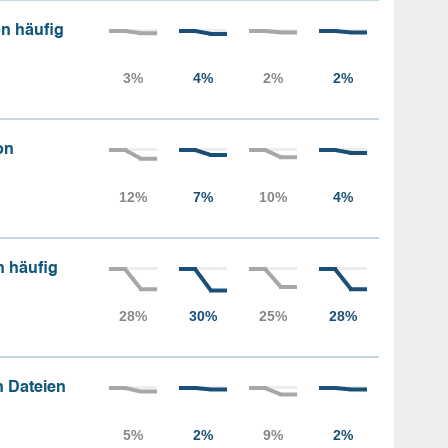
n häufig
on
n häufig
 Dateien