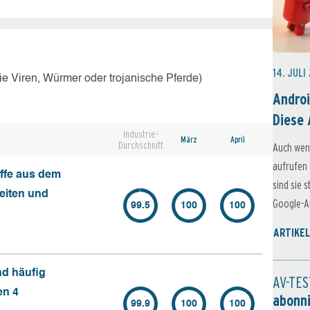
14. JULI
e Viren, Würmer oder trojanische Pferde)
Androi
Diese 
Industrie-
März
April
Durchschnitt
Auch wen
aufrufen 
ffe aus dem
sind sie 
seiten und
Google-Ap
99.5
100
100
ARTIKEL
nd häufig
AV-TES
en 4
abonn
99.9
100
100