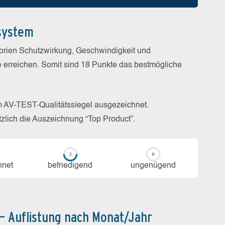
system
gorien Schutzwirkung, Geschwindigkeit und
e erreichen. Somit sind 18 Punkte das bestmögliche
m AV-TEST-Qualitätssiegel ausgezeichnet.
zlich die Auszeichnung “Top Product”.
h­net
be­frie­di­gend
un­ge­nü­gend
 – Auflistung nach Monat/Jahr