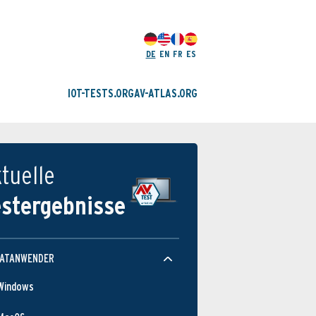
DE
EN
FR
ES
IOT-TESTS.ORG
AV-ATLAS.ORG
tuelle
estergebnisse
VATANWENDER
Windows