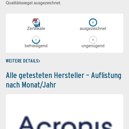
Qualitätssiegel ausgezeichnet.
Zerti­fikate
aus­ge­zeich­net
be­frie­di­gend
un­ge­nü­gend
WEITERE DETAILS
Alle getesteten Hersteller – Auflistung
nach Monat/Jahr