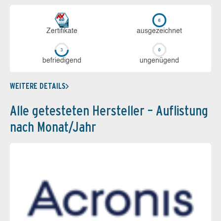
Zerti­fikate
aus­ge­zeich­net
be­frie­di­gend
un­ge­nü­gend
WEITERE DETAILS
Alle getesteten Hersteller – Auflistung
nach Monat/Jahr