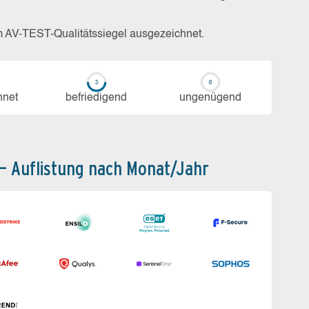
m AV-TEST-Qualitätssiegel ausgezeichnet.
h­net
be­frie­di­gend
un­ge­nü­gend
 – Auflistung nach Monat/Jahr