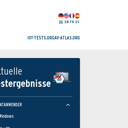
DE
EN
FR
ES
IOT-TESTS.ORG
AV-ATLAS.ORG
tuelle
estergebnisse
VATANWENDER
Windows