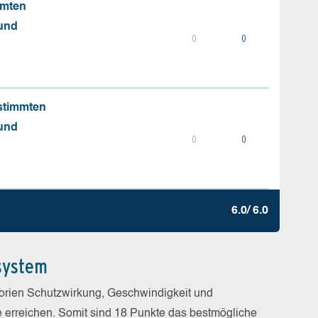
mmten
 und
0
0
stimmten
 und
0
0
6.0/ 6.0
system
gorien Schutzwirkung, Geschwindigkeit und
e erreichen. Somit sind 18 Punkte das bestmögliche