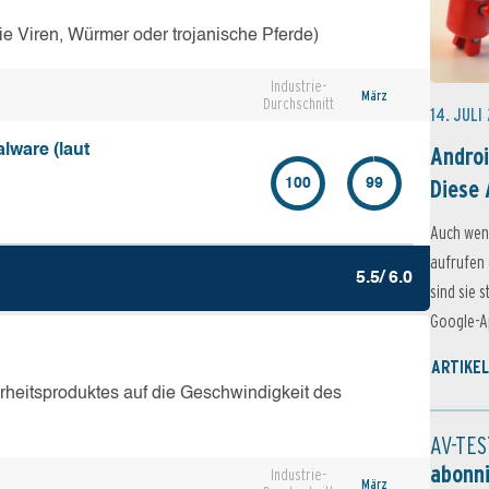
e Viren, Würmer oder trojanische Pferde)
Industrie-
März
Durchschnitt
14. JULI
Androi
lware (laut
Diese 
100
99
Auch wen
aufrufen 
5.5/ 6.0
sind sie 
Google-Ap
ARTIKEL
erheitsproduktes auf die Geschwindigkeit des
AV-TES
abonn
Industrie-
März