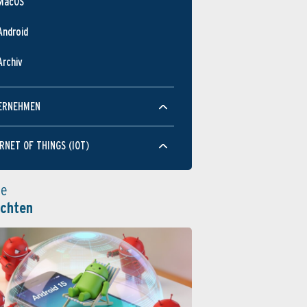
MacOS
Android
Archiv
ERNEHMEN
RNET OF THINGS (IOT)
le
ichten