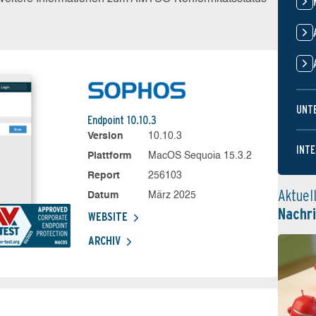
UNT
Endpoint 10.10.3
Version
10.10.3
INTE
Plattform
MacOS Sequoia 15.3.2
Report
256103
Aktuel
Datum
März 2025
Nachr
WEBSITE
ARCHIV