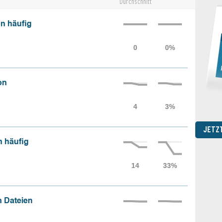
Durchschnitt
n häufig
on
JETZ
n häufig
 Dateien