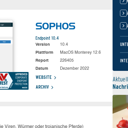
Endpoint 10.4
UNT
Version
10.4
Plattform
MacOS Monterey 12.6
INTE
Report
226405
Datum
Dezember 2022
WEBSITE
Aktuel
Nachr
ARCHIV
e Viren, Würmer oder trojanische Pferde)