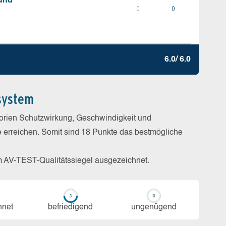
 und
0
0
6.0/ 6.0
system
gorien Schutzwirkung, Geschwindigkeit und
e erreichen. Somit sind 18 Punkte das bestmögliche
m AV-TEST-Qualitätssiegel ausgezeichnet.
h­net
be­frie­di­gend
un­ge­nü­gend