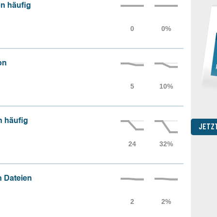
n häufig
on
n häufig
JETZ
 Dateien