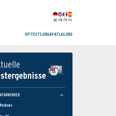
DE
EN
FR
ES
IOT-TESTS.ORG
AV-ATLAS.ORG
tuelle
estergebnisse
VATANWENDER
Windows