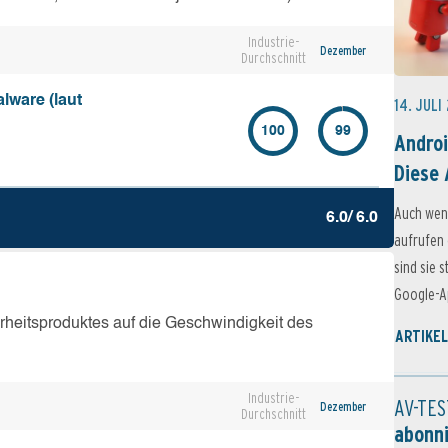
Industrie-
Dezember
Durchschnitt
lware (laut
14. JULI
100
99
Androi
Diese 
Auch wen
6.0/ 6.0
aufrufen 
sind sie 
Google-Ap
erheitsproduktes auf die Geschwindigkeit des
ARTIKEL
Industrie-
AV-TES
Dezember
Durchschnitt
abonn