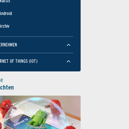
MacOS
Android
Archiv
ERNEHMEN
RNET OF THINGS (IOT)
le
ichten