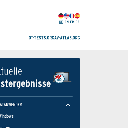
DE
EN
FR
ES
IOT-TESTS.ORG
AV-ATLAS.ORG
tuelle
estergebnisse
VATANWENDER
Windows