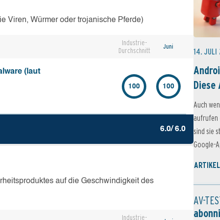
e Viren, Würmer oder trojanische Pferde)
Industrie-
Juni
Durchschnitt
14. JULI
Androi
lware (laut
Diese 
100
100
Auch wen
aufrufen 
6.0/ 6.0
sind sie 
Google-Ap
ARTIKEL
erheitsproduktes auf die Geschwindigkeit des
AV-TES
abonn
Industrie-