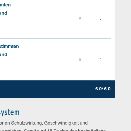
mmten
 und
0
0
stimmten
 und
0
0
6.0/ 6.0
system
gorien Schutzwirkung, Geschwindigkeit und