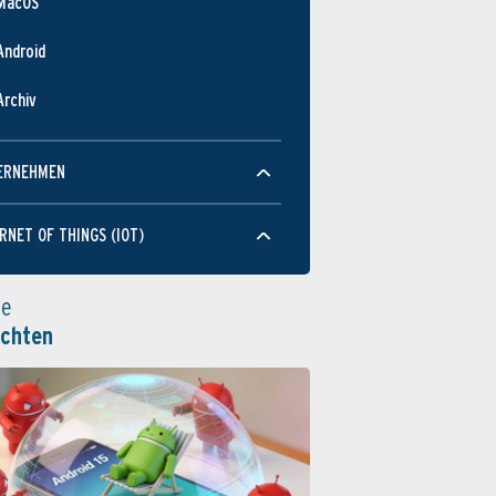
MacOS
Android
Archiv
ERNEHMEN
RNET OF THINGS (IOT)
le
ichten