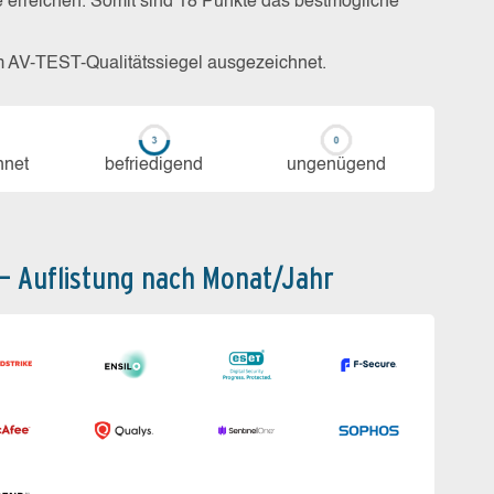
e erreichen. Somit sind 18 Punkte das bestmögliche
m AV-TEST-Qualitätssiegel ausgezeichnet.
h­net
be­frie­di­gend
un­ge­nü­gend
 – Auflistung nach Monat/Jahr