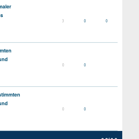
maler
es
3
0
0
mmten
 und
0
0
stimmten
 und
0
0