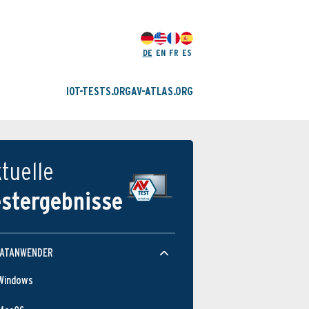
DE
EN
FR
ES
IOT-TESTS.ORG
AV-ATLAS.ORG
tuelle
estergebnisse
VATANWENDER
Windows