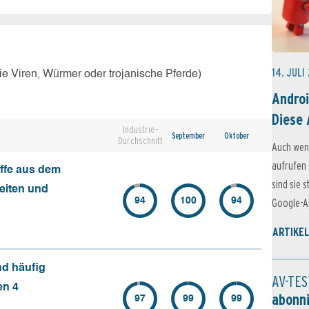
14. JULI
e Viren, Würmer oder trojanische Pferde)
Androi
Diese 
Industrie-
September
Oktober
Durchschnitt
Auch wen
aufrufen 
ffe aus dem
sind sie 
seiten und
94
100
94
Google-Ap
ARTIKEL
nd häufig
AV-TES
en 4
abonn
97
99
99