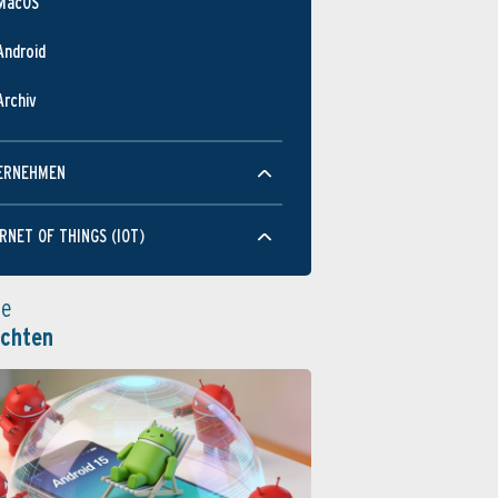
MacOS
Android
Archiv
ERNEHMEN
RNET OF THINGS (IOT)
le
ichten