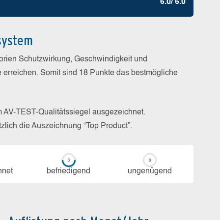
6.0/ 6.0
system
gorien Schutzwirkung, Geschwindigkeit und
e erreichen. Somit sind 18 Punkte das bestmögliche
m AV-TEST-Qualitätssiegel ausgezeichnet.
zlich die Auszeichnung “Top Product”.
h­net
be­frie­di­gend
un­ge­nü­gend