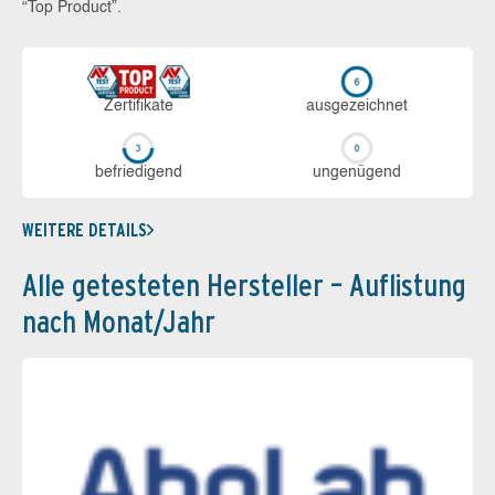
“Top Product”.
Zerti­fikate
aus­ge­zeich­net
be­frie­di­gend
un­ge­nü­gend
WEITERE DETAILS
Alle getesteten Hersteller – Auflistung
nach Monat/Jahr