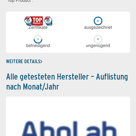
“Top Product”.
Zerti­fikate
aus­ge­zeich­net
be­frie­di­gend
un­ge­nü­gend
WEITERE DETAILS
Alle getesteten Hersteller – Auflistung
nach Monat/Jahr