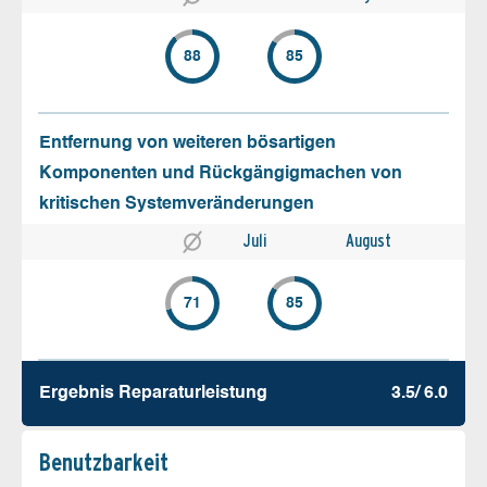
88
85
Entfernung von weiteren bösartigen
Komponenten und Rückgängigmachen von
kritischen Systemveränderungen
Juli
August
71
85
Ergebnis Reparatur­leistung
3.5/ 6.0
Benutz­barkeit