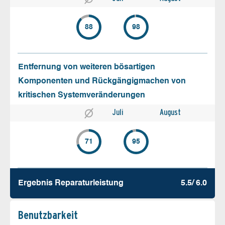
88
98
Entfernung von weiteren bösartigen
Komponenten und Rückgängigmachen von
kritischen Systemveränderungen
Juli
August
71
95
Ergebnis Reparatur­leistung
5.5/ 6.0
Benutz­barkeit