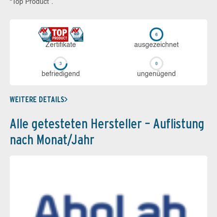
“Top Product”.
Zerti­fikate
aus­ge­zeich­net
be­frie­di­gend
un­ge­nü­gend
WEITERE DETAILS
Alle getesteten Hersteller – Auflistung
nach Monat/Jahr