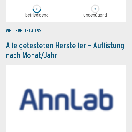
be­frie­di­gend
un­ge­nü­gend
WEITERE DETAILS
Alle getesteten Hersteller – Auflistung
nach Monat/Jahr