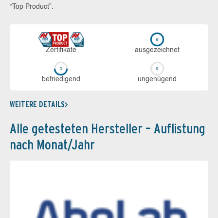
“Top Product”.
Zerti­fikate
aus­ge­zeich­net
be­frie­di­gend
un­ge­nü­gend
WEITERE DETAILS
Alle getesteten Hersteller – Auflistung
nach Monat/Jahr