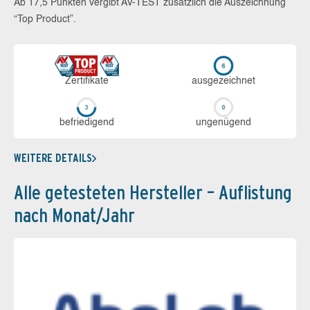
Ab 17,5 Punkten vergibt AV-TEST zusätzlich die Auszeichnung
“Top Product”.
Zerti­fikate
aus­ge­zeich­net
be­frie­di­gend
un­ge­nü­gend
WEITERE DETAILS
Alle getesteten Hersteller – Auflistung
nach Monat/Jahr