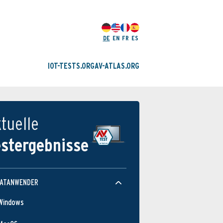
DE
EN
FR
ES
IOT-TESTS.ORG
AV-ATLAS.ORG
tuelle
estergebnisse
VATANWENDER
Windows