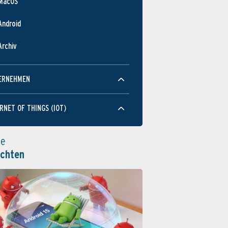
MacOS
Android
Archiv
ERNEHMEN
RNET OF THINGS (IOT)
le
ichten