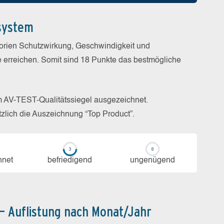
system
gorien Schutzwirkung, Geschwindigkeit und
e erreichen. Somit sind 18 Punkte das bestmögliche
m AV-TEST-Qualitätssiegel ausgezeichnet.
zlich die Auszeichnung “Top Product”.
h­net
be­frie­di­gend
un­ge­nü­gend
 – Auflistung nach Monat/Jahr