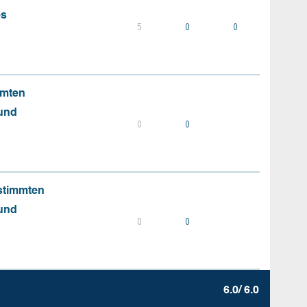
es
5
0
0
mmten
 und
0
0
stimmten
 und
0
0
6.0/ 6.0