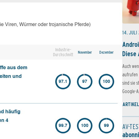
e Viren, Würmer oder trojanische Pferde)
14. JULI
Androi
Industrie-
Diese 
November
Dezember
Durchschnitt
Auch wen
ffe aus dem
aufrufen 
seiten und
97.1
97
100
sind sie 
Google-Ap
ARTIKEL
nd häufig
en 4
AV-TES
99.7
100
99
abonn