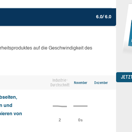
6.0/ 6.0
erheitsproduktes auf die Geschwindigkeit des
JETZ
Industrie-
November
Dezember
Durchschnitt
seiten,
on und
ieren von