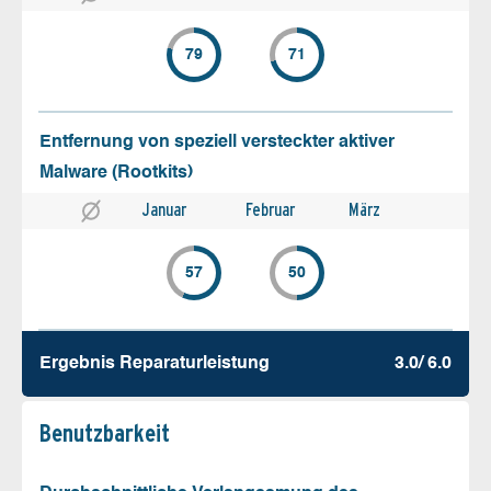
79
71
Entfernung von speziell versteckter aktiver
Malware (Rootkits)
Januar
Februar
März
57
50
Ergebnis Reparatur­leistung
3.0/ 6.0
Benutz­barkeit