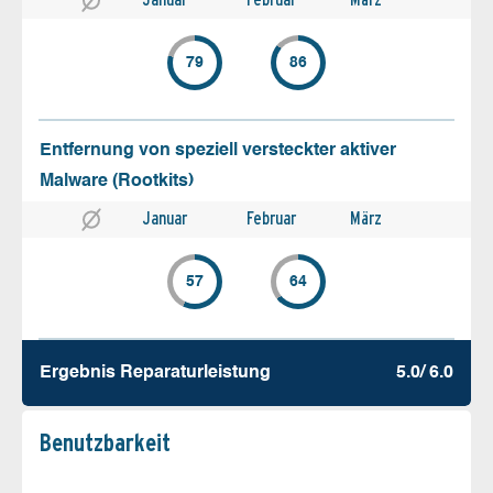
79
86
Entfernung von speziell versteckter aktiver
Malware (Rootkits)
Januar
Februar
März
57
64
Ergebnis Reparatur­leistung
5.0/ 6.0
Benutz­barkeit