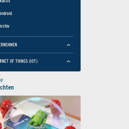
MacOS
Android
Archiv
ERNEHMEN
RNET OF THINGS (IOT)
le
ichten