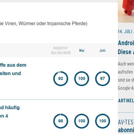
e Viren, Würmer oder trojanische Pferde)
14. JULI
Androi
Industrie-
Diese 
Mai
Juni
Durchschnitt
Auch wen
ffe aus dem
aufrufen 
seiten und
92
100
97
sind sie 
Google-Ap
ARTIKEL
nd häufig
en 4
AV-TES
98
100
100
abonn