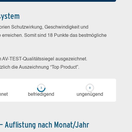
system
gorien Schutzwirkung, Geschwindigkeit und
e erreichen. Somit sind 18 Punkte das bestmögliche
m AV-TEST-Qualitätssiegel ausgezeichnet.
zlich die Auszeichnung “Top Product”.
h­net
be­frie­di­gend
un­ge­nü­gend
 – Auflistung nach Monat/Jahr