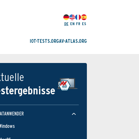
DE
EN
FR
ES
IOT-TESTS.ORG
AV-ATLAS.ORG
tuelle
estergebnisse
VATANWENDER
Windows