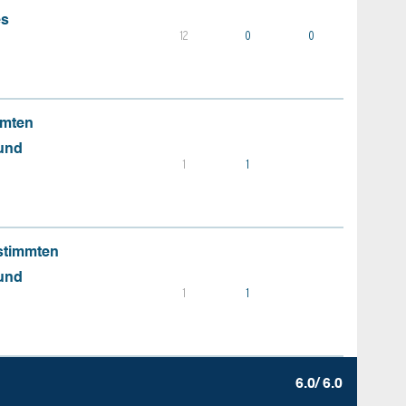
es
12
0
0
mmten
 und
1
1
stimmten
 und
1
1
6.0/ 6.0