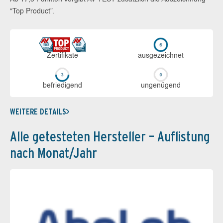
“Top Product”.
Zerti­fikate
aus­ge­zeich­net
be­frie­di­gend
un­ge­nü­gend
WEITERE DETAILS
Alle getesteten Hersteller – Auflistung
nach Monat/Jahr