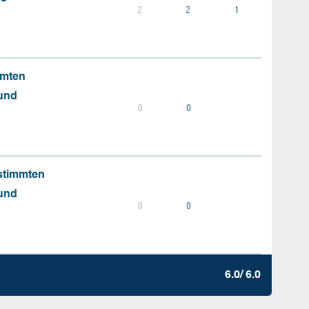
2
2
1
mmten
 und
0
0
stimmten
 und
0
0
6.0/ 6.0