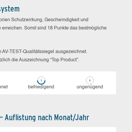
system
gorien Schutzwirkung, Geschwindigkeit und
e erreichen. Somit sind 18 Punkte das bestmögliche
m AV-TEST-Qualitätssiegel ausgezeichnet.
zlich die Auszeichnung “Top Product”.
h­net
be­frie­di­gend
un­ge­nü­gend
 – Auflistung nach Monat/Jahr