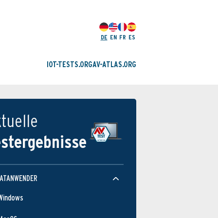
DE
EN
FR
ES
IOT-TESTS.ORG
AV-ATLAS.ORG
tuelle
estergebnisse
VATANWENDER
Windows