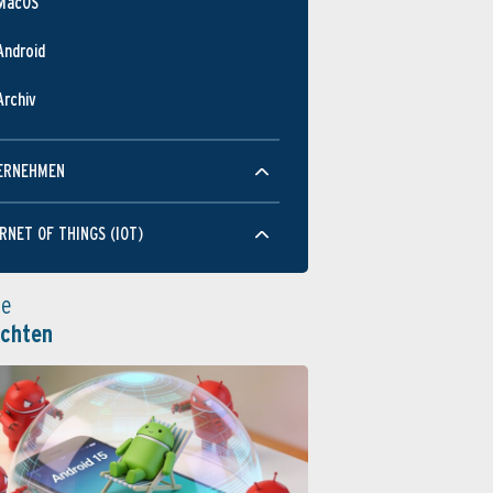
MacOS
Android
Archiv
ERNEHMEN
RNET OF THINGS (IOT)
le
ichten