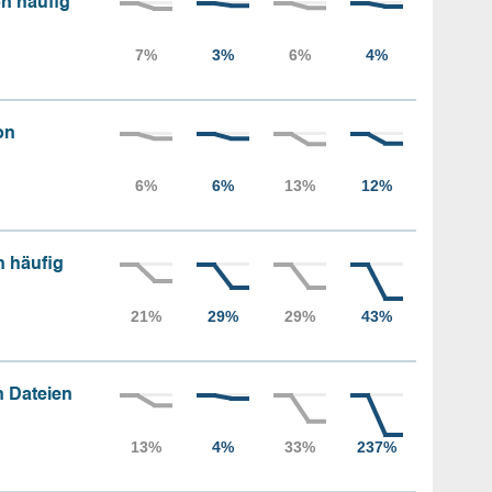
n häufig
on
n häufig
 Dateien