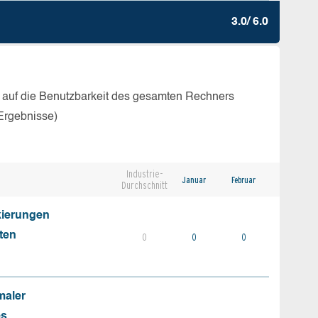
3.0/ 6.0
 auf die Benutzbarkeit des gesamten Rechners
Ergebnisse)
Industrie-
Januar
Februar
Durchschnitt
kierungen
ten
0
0
0
maler
es