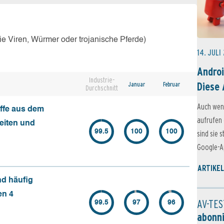
e Viren, Würmer oder trojanische Pferde)
14. JULI
Androi
Industrie-
Diese 
Januar
Februar
Durchschnitt
Auch wen
ffe aus dem
aufrufen 
seiten und
99.5
100
100
sind sie 
Google-Ap
ARTIKEL
nd häufig
en 4
AV-TES
99.5
97
96
abonn