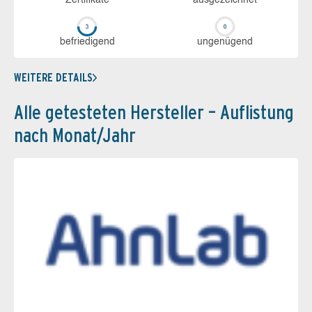
be­frie­di­gend
un­ge­nü­gend
WEITERE DETAILS
Alle getesteten Hersteller – Auflistung
nach Monat/Jahr