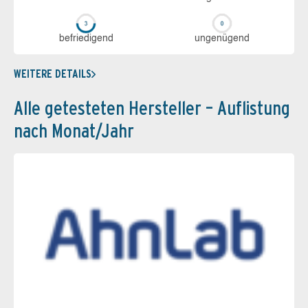
be­frie­di­gend
un­ge­nü­gend
WEITERE DETAILS
Alle getesteten Hersteller – Auflistung
nach Monat/Jahr