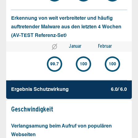
Erkennung von weit verbreiteter und häufig
auftretender Malware aus den letzten 4 Wochen
(AV-TEST Referenz-Set)
Januar
Februar
99.7
100
100
Ergebnis Schutz­wirkung
6.0/ 6.0
Geschw­indigkeit
Verlangsamung beim Aufruf von populären
Webseiten