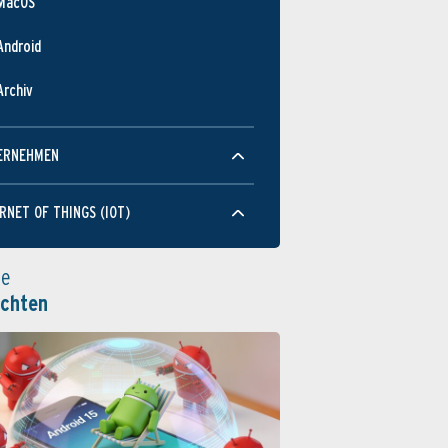
MacOS
Android
Archiv
ERNEHMEN
RNET OF THINGS (IOT)
le
ichten