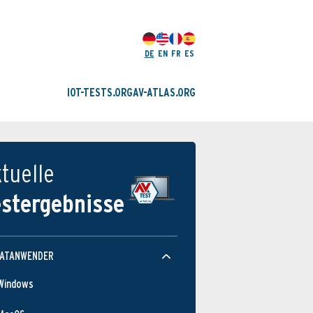
DE
EN
FR
ES
IOT-TESTS.ORG
AV-ATLAS.ORG
tuelle
estergebnisse
VATANWENDER
Windows