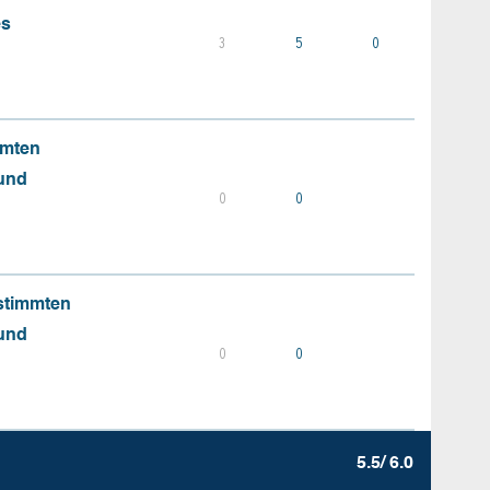
es
3
5
0
mmten
 und
0
0
stimmten
 und
0
0
5.5/ 6.0