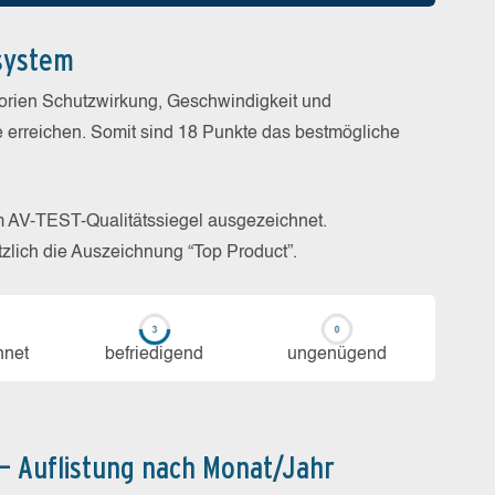
system
gorien Schutzwirkung, Geschwindigkeit und
e erreichen. Somit sind 18 Punkte das bestmögliche
m AV-TEST-Qualitätssiegel ausgezeichnet.
zlich die Auszeichnung “Top Product”.
h­net
be­frie­di­gend
un­ge­nü­gend
 – Auflistung nach Monat/Jahr