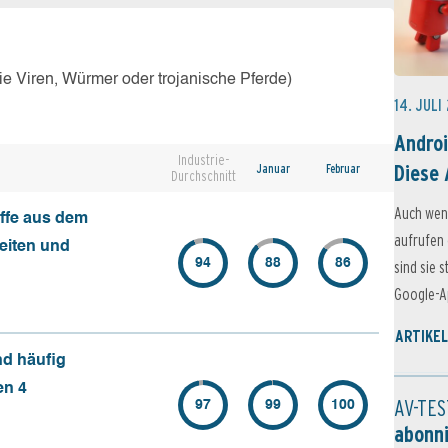
e Viren, Würmer oder trojanische Pferde)
14. JULI
Androi
Industrie-
Diese 
Januar
Februar
Durchschnitt
Auch wen
ffe aus dem
aufrufen 
seiten und
94
88
86
sind sie 
Google-Ap
ARTIKEL
nd häufig
en 4
AV-TES
97
99
100
abonn