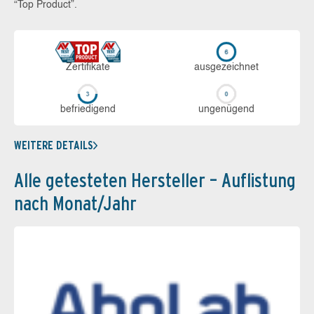
“Top Product”.
Zerti­fikate
aus­ge­zeich­net
be­frie­di­gend
un­ge­nü­gend
WEITERE DETAILS
Alle getesteten Hersteller – Auflistung
nach Monat/Jahr